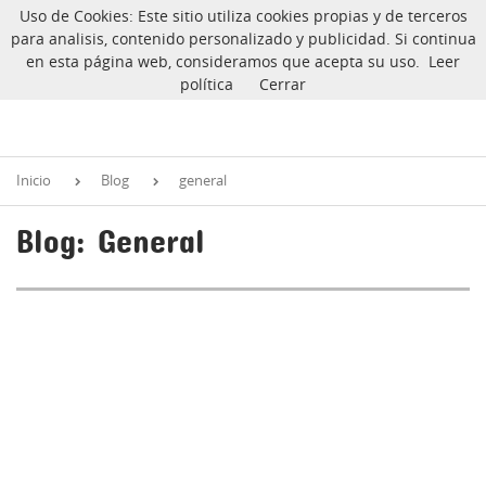
Uso de Cookies: Este sitio utiliza cookies propias y de terceros
CarlinoSOS
Warning
: Undefined array key "ida" in
para analisis, contenido personalizado y publicidad. Si continua
/var/www/vhosts/carlinosos.com/httpdocs/blog/index.php
on
en esta página web, consideramos que acepta su uso.
Leer
line
4
política
Cerrar
Inicio
Blog
general
Blog: General