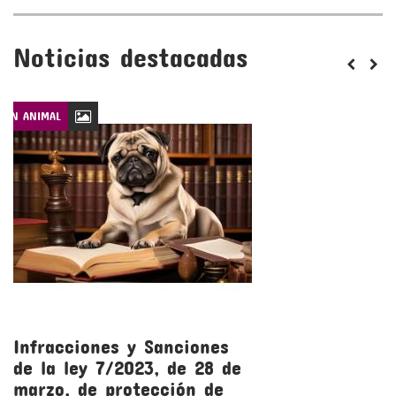
Noticias destacadas
CIÓN ANIMAL
LEYES DE PROTECCIÓN
Infracciones y Sanciones
R
de la ley 7/2023, de 28 de
l
marzo, de protección de
m