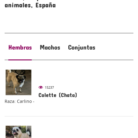
animales, España
a
Hembras
Machos
Conjuntas
15237
Colette (Chata)
Raza: Carlino -