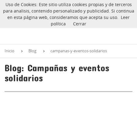
Uso de Cookies: Este sitio utiliza cookies propias y de terceros
CarlinoSOS
Warning
: Undefined array key "ida" in
para analisis, contenido personalizado y publicidad. Si continua
/var/www/vhosts/carlinosos.com/httpdocs/blog/index.php
on
en esta página web, consideramos que acepta su uso.
Leer
line
4
política
Cerrar
Inicio
Blog
campanas-y-eventos-solidarios
Blog: Campañas y eventos
solidarios