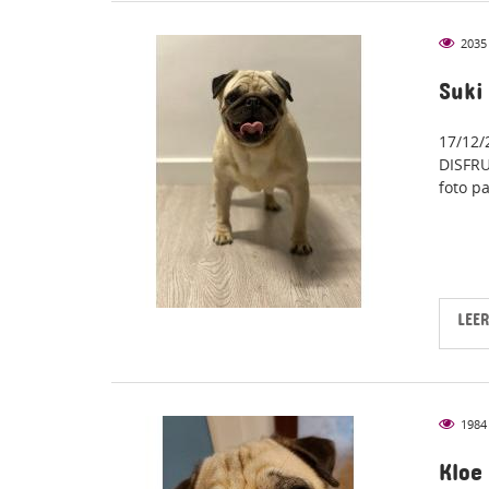
2035
COGIDA
Suki
17/12
DISFRU
foto p
LEE
1984
COGIDA
Kloe