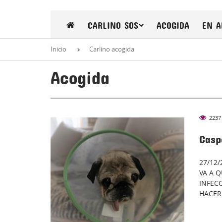
CARLINO SOS
ACOGIDA
EN A
Inicio
Carlino acogida
Acogida
2237
COGIDA
Casp
27/12
VA A 
INFEC
HACER 