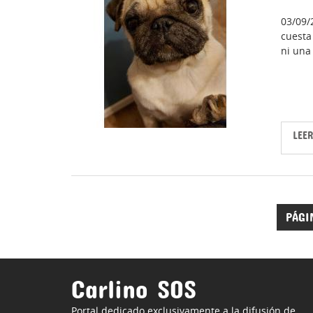
03/09/
cuesta
ni una
LEE
PÁGI
Carlino SOS
Portal dedicado exclusivamente a la difusión de