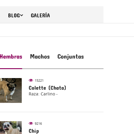
A
BLOG
GALERÍA
Hembras
Machos
Conjuntas
15221
Colette (Chata)
Raza: Carlino -
9216
Chip