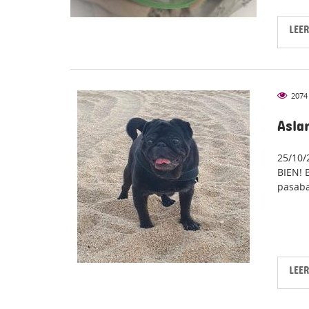
LEE
2074
COGIDA
Asla
25/10
BIEN! 
pasaba
LEE