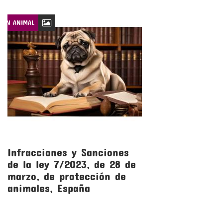
CIÓN ANIMAL
LEYES DE PROTECCIÓN
Infracciones y Sanciones
R
de la ley 7/2023, de 28 de
l
marzo, de protección de
m
animales, España
a