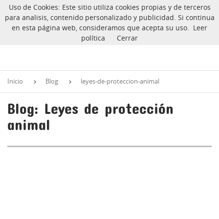
Uso de Cookies: Este sitio utiliza cookies propias y de terceros
CarlinoSOS
Warning
: Undefined array key "ida" in
para analisis, contenido personalizado y publicidad. Si continua
/var/www/vhosts/carlinosos.com/httpdocs/blog/index.php
on
en esta página web, consideramos que acepta su uso.
Leer
line
4
política
Cerrar
Inicio
Blog
leyes-de-proteccion-animal
Blog: Leyes de protección
animal