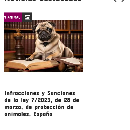
CIÓN ANIMAL
LEYES DE PROTECCIÓN
Infracciones y Sanciones
R
de la ley 7/2023, de 28 de
l
marzo, de protección de
m
animales, España
a