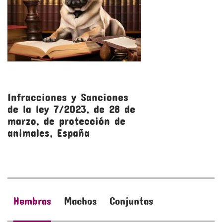
Infracciones y Sanciones
R
de la ley 7/2023, de 28 de
l
marzo, de protección de
m
animales, España
a
Hembras
Machos
Conjuntas