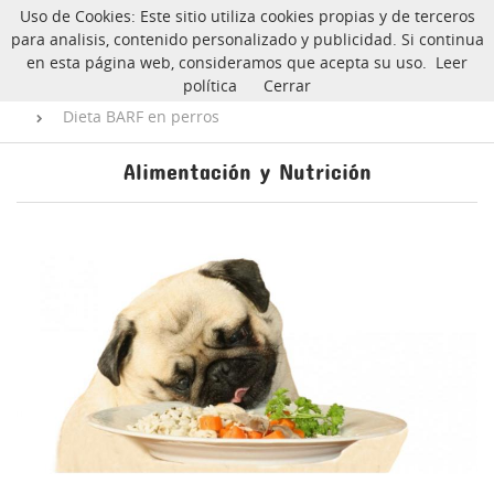
Uso de Cookies: Este sitio utiliza cookies propias y de terceros
CarlinoSOS
para analisis, contenido personalizado y publicidad. Si continua
en esta página web, consideramos que acepta su uso.
Leer
política
Cerrar
Inicio
Blog
Alimentación y Nutrición
Dieta BARF en perros
Alimentación y Nutrición