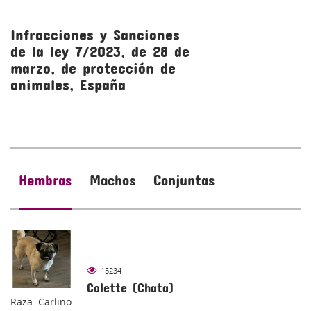
Infracciones y Sanciones
R
de la ley 7/2023, de 28 de
l
marzo, de protección de
m
animales, España
a
Hembras
Machos
Conjuntas
15234
Colette (Chata)
Raza: Carlino -