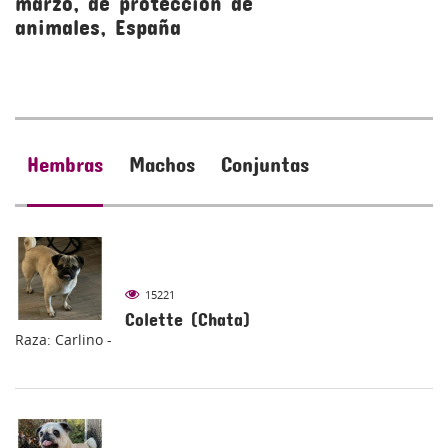
marzo, de protección de
m
animales, España
a
Hembras
Machos
Conjuntas
15221
Colette (Chata)
Raza: Carlino -