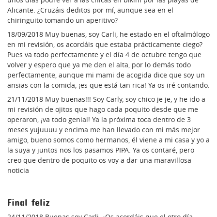
Alicante. ¿Cruzáis deditos por mí, aunque sea en el
chiringuito tomando un aperitivo?
18/09/2018 Muy buenas, soy Carli, he estado en el oftalmólogo
en mi revisión, os acordáis que estaba prácticamente ciego?
Pues va todo perfectamente y el día 4 de octubre tengo que
volver y espero que ya me den el alta, por lo demás todo
perfectamente, aunque mi mami de acogida dice que soy un
ansias con la comida, ¡es que está tan rica! Ya os iré contando.
21/11/2018 Muy buenas!!! Soy Carly, soy chico je je, y he ido a
mi revisión de ojitos que hago cada poquito desde que me
operaron, ¡va todo genial! Ya la próxima toca dentro de 3
meses yujuuuu y encima me han llevado con mi más mejor
amigo, bueno somos como hermanos, él viene a mi casa y yo a
la suya y juntos nos los pasamos PIPA. Ya os contaré, pero
creo que dentro de poquito os voy a dar una maravillosa
noticia
Final feliz
24/11/2018 Buenas soy Carli, ¿Os acordáis que el otro día