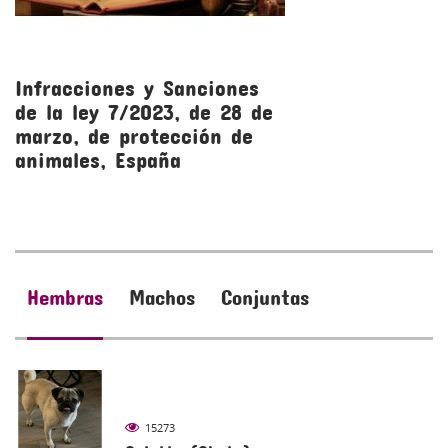
Infracciones y Sanciones
R
de la ley 7/2023, de 28 de
l
marzo, de protección de
m
animales, España
a
Hembras
Machos
Conjuntas
15273