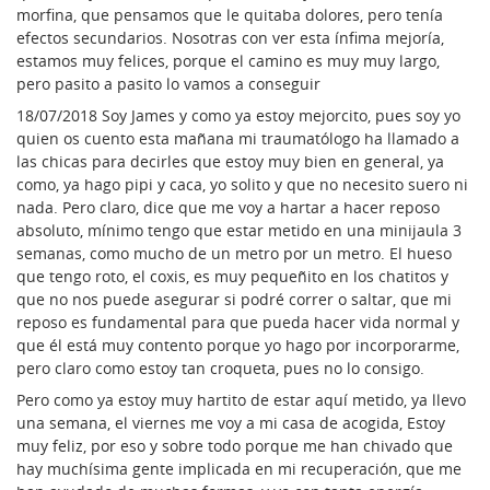
morfina, que pensamos que le quitaba dolores, pero tenía
efectos secundarios. Nosotras con ver esta ínfima mejoría,
estamos muy felices, porque el camino es muy muy largo,
pero pasito a pasito lo vamos a conseguir
18/07/2018 Soy James y como ya estoy mejorcito, pues soy yo
quien os cuento esta mañana mi traumatólogo ha llamado a
las chicas para decirles que estoy muy bien en general, ya
como, ya hago pipi y caca, yo solito y que no necesito suero ni
nada. Pero claro, dice que me voy a hartar a hacer reposo
absoluto, mínimo tengo que estar metido en una minijaula 3
semanas, como mucho de un metro por un metro. El hueso
que tengo roto, el coxis, es muy pequeñito en los chatitos y
que no nos puede asegurar si podré correr o saltar, que mi
reposo es fundamental para que pueda hacer vida normal y
que él está muy contento porque yo hago por incorporarme,
pero claro como estoy tan croqueta, pues no lo consigo.
Pero como ya estoy muy hartito de estar aquí metido, ya llevo
una semana, el viernes me voy a mi casa de acogida, Estoy
muy feliz, por eso y sobre todo porque me han chivado que
hay muchísima gente implicada en mi recuperación, que me