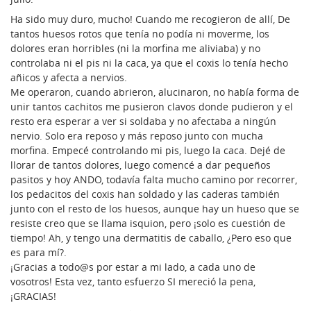
Ha sido muy duro, mucho! Cuando me recogieron de allí, De
tantos huesos rotos que tenía no podía ni moverme, los
dolores eran horribles (ni la morfina me aliviaba) y no
controlaba ni el pis ni la caca, ya que el coxis lo tenía hecho
añicos y afecta a nervios.
Me operaron, cuando abrieron, alucinaron, no había forma de
unir tantos cachitos me pusieron clavos donde pudieron y el
resto era esperar a ver si soldaba y no afectaba a ningún
nervio. Solo era reposo y más reposo junto con mucha
morfina. Empecé controlando mi pis, luego la caca. Dejé de
llorar de tantos dolores, luego comencé a dar pequeños
pasitos y hoy ANDO, todavía falta mucho camino por recorrer,
los pedacitos del coxis han soldado y las caderas también
junto con el resto de los huesos, aunque hay un hueso que se
resiste creo que se llama isquion, pero ¡solo es cuestión de
tiempo! Ah, y tengo una dermatitis de caballo, ¿Pero eso que
es para mí?.
¡Gracias a todo@s por estar a mi lado, a cada uno de
vosotros! Esta vez, tanto esfuerzo SI mereció la pena,
¡GRACIAS!