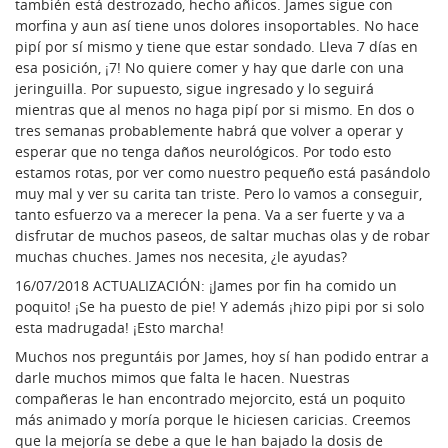
también está destrozado, hecho añicos. James sigue con
morfina y aun así tiene unos dolores insoportables. No hace
pipí por sí mismo y tiene que estar sondado. Lleva 7 días en
esa posición, ¡7! No quiere comer y hay que darle con una
jeringuilla. Por supuesto, sigue ingresado y lo seguirá
mientras que al menos no haga pipí por si mismo. En dos o
tres semanas probablemente habrá que volver a operar y
esperar que no tenga daños neurológicos. Por todo esto
estamos rotas, por ver como nuestro pequeño está pasándolo
muy mal y ver su carita tan triste. Pero lo vamos a conseguir,
tanto esfuerzo va a merecer la pena. Va a ser fuerte y va a
disfrutar de muchos paseos, de saltar muchas olas y de robar
muchas chuches. James nos necesita, ¿le ayudas?
16/07/2018 ACTUALIZACIÓN: ¡James por fin ha comido un
poquito! ¡Se ha puesto de pie! Y además ¡hizo pipi por si solo
esta madrugada! ¡Esto marcha!
Muchos nos preguntáis por James, hoy sí han podido entrar a
darle muchos mimos que falta le hacen. Nuestras
compañeras le han encontrado mejorcito, está un poquito
más animado y moría porque le hiciesen caricias. Creemos
que la mejoría se debe a que le han bajado la dosis de