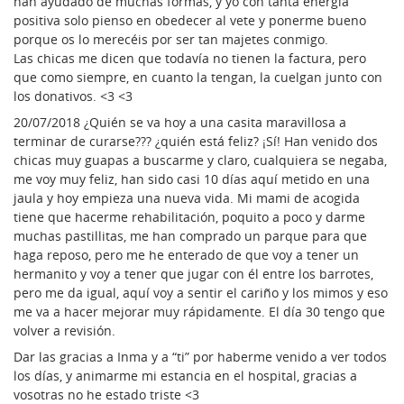
han ayudado de muchas formas, y yo con tanta energía
positiva solo pienso en obedecer al vete y ponerme bueno
porque os lo merecéis por ser tan majetes conmigo.
Las chicas me dicen que todavía no tienen la factura, pero
que como siempre, en cuanto la tengan, la cuelgan junto con
los donativos. <3 <3
20/07/2018 ¿Quién se va hoy a una casita maravillosa a
terminar de curarse??? ¿quién está feliz? ¡Sí! Han venido dos
chicas muy guapas a buscarme y claro, cualquiera se negaba,
me voy muy feliz, han sido casi 10 días aquí metido en una
jaula y hoy empieza una nueva vida. Mi mami de acogida
tiene que hacerme rehabilitación, poquito a poco y darme
muchas pastillitas, me han comprado un parque para que
haga reposo, pero me he enterado de que voy a tener un
hermanito y voy a tener que jugar con él entre los barrotes,
pero me da igual, aquí voy a sentir el cariño y los mimos y eso
me va a hacer mejorar muy rápidamente. El día 30 tengo que
volver a revisión.
Dar las gracias a Inma y a “ti” por haberme venido a ver todos
los días, y animarme mi estancia en el hospital, gracias a
vosotras no he estado triste <3