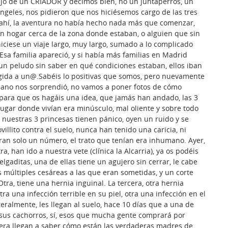
jo de un CRIADOR y decimos bien, no un juntaperros, un
s ángeles, nos pidieron que nos hiciésemos cargo de las tres
e ahí, la aventura no había hecho nada más que comenzar,
n hogar cerca de la zona donde estaban, o alguien que sin
iciese un viaje largo, muy largo, sumado a lo complicado
Esa familia apareció, y si había más familias en Madrid
un peludo sin saber en qué condiciones estaban, ellos iban
ida a un@.Sabéis lo positivas que somos, pero nuevamente
ano nos sorprendió, no vamos a poner fotos de cómo
 para que os hagáis una idea, que jamás han andado, las 3
 lugar donde vivían era minúsculo, mal oliente y sobre todo
e nuestras 3 princesas tienen pánico, oyen un ruido y se
illito contra el suelo, nunca han tenido una caricia, ni
ran solo un número, el trato que tenían era inhumano. Ayer,
ra, han ido a nuestra vete (clínica la Alcarria), ya os podéis
lgaditas, una de ellas tiene un agujero sin cerrar, le cabe
 múltiples cesáreas a las que eran sometidas, y un corte
Otra, tiene una hernia inguinal. La tercera, otra hernia
tra una infección terrible en su piel, otra una infección en el
literalmente, les llegan al suelo, hace 10 días que a una de
a sus cachorros, sí, esos que mucha gente comprará por
iera llegan a saber cómo están las verdaderas madres de