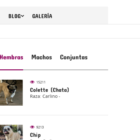
A
BLOG
GALERÍA
Hembras
Machos
Conjuntas
15211
Colette (Chata)
Raza: Carlino -
9213
Chip