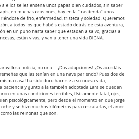
e a ellos se les enseña unos papas bien cuidados, sin saber
pis, en muchas ocasiones, hay en la “trastienda” unos
iéndose de frío, enfermedad, tristeza y soledad. Queremos
azón, a todos los que habéis estado detrás de esta aventura,
zón en un puño hasta saber que estaban a salvo; gracias a
rincesas, están vivas, y van a tener una vida DIGNA.
ravillosa noticia, no una…. ¡Dos adopciones! ¿Os acordáis
extremeñas que las tenían en una nave pariendo? Pues dos de
 misma casa! ha sido duro hacerse a su nueva vida,
 paciencia y ¡junto a la también adoptada Lara se quedan
aron en unas condiciones terribles, físicamente fatal, ojos,
bién psicológicamente, pero desde el momento en que Jorge
coche y se hizo muchos kilómetros para rescatarlas, el amor
 como las reinonas que son.