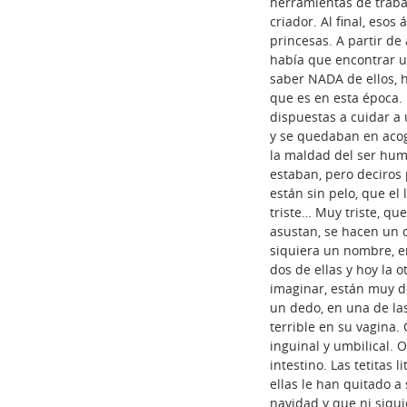
herramientas de traba
criador. Al final, eso
princesas. A partir d
había que encontrar u
saber NADA de ellos, h
que es en esta época. 
dispuestas a cuidar a 
y se quedaban en acog
la maldad del ser hum
estaban, pero deciros
están sin pelo, que el
triste… Muy triste, qu
asustan, se hacen un ov
siquiera un nombre, e
dos de ellas y hoy la ot
imaginar, están muy de
un dedo, en una de las
terrible en su vagina. 
inguinal y umbilical. O
intestino. Las tetitas 
ellas le han quitado 
navidad y que ni siqu