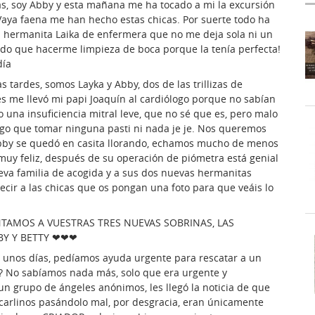
s, soy Abby y esta mañana me ha tocado a mi la excursión
Vaya faena me han hecho estas chicas. Por suerte todo ha
mi hermanita Laika de enfermera que no me deja sola ni un
o que hacerme limpieza de boca porque la tenía perfecta!
día
tardes, somos Layka y Abby, dos de las trillizas de
es me llevó mi papi Joaquín al cardiólogo porque no sabían
go una insuficiencia mitral leve, que no sé que es, pero malo
go que tomar ninguna pasti ni nada je je. Nos queremos
Abby se quedó en casita llorando, echamos mucho de menos
á muy feliz, después de su operación de piómetra está genial
eva familia de acogida y a sus dos nuevas hermanitas
decir a las chicas que os pongan una foto para que veáis lo
NTAMOS A VUESTRAS TRES NUEVAS SOBRINAS, LAS
BY Y BETTY ❤❤❤
 unos días, pedíamos ayuda urgente para rescatar a un
ta? No sabíamos nada más, solo que era urgente y
n grupo de ángeles anónimos, les llegó la noticia de que
 carlinos pasándolo mal, por desgracia, eran únicamente