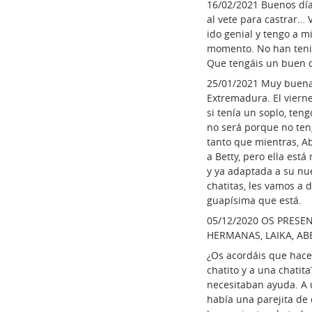
16/02/2021 Buenos día
al vete para castrar… 
ido genial y tengo a 
momento. No han tenid
Que tengáis un buen 
25/01/2021 Muy buenas 
Extremadura. El viern
si tenía un soplo, ten
no será porque no ten
tanto que mientras, 
a Betty, pero ella est
y ya adaptada a su nu
chatitas, les vamos a 
guapísima que está.
05/12/2020 OS PRESE
HERMANAS, LAIKA, AB
¿Os acordáis que hace
chatito y a una chati
necesitaban ayuda. A u
había una parejita de