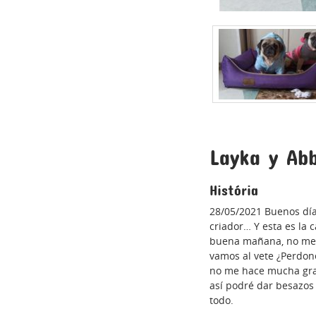
Layka y Ab
História
28/05/2021 Buenos días
criador… Y esta es l
buena mañana, no me 
vamos al vete ¿Perdone
no me hace mucha grac
así podré dar besazos
todo.