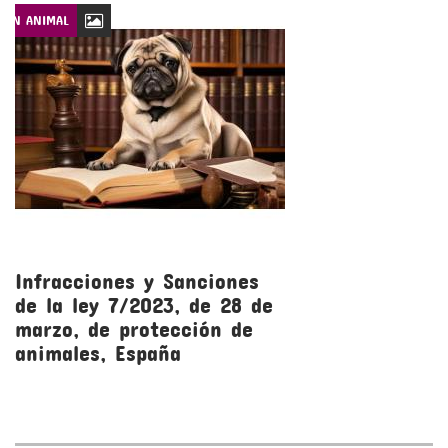
CIÓN ANIMAL
LEYES DE PROTECCIÓN
Infracciones y Sanciones
R
de la ley 7/2023, de 28 de
l
marzo, de protección de
m
animales, España
a