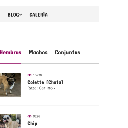
A
BLOG
GALERÍA
Hembras
Machos
Conjuntas
15230
Colette (Chata)
Raza: Carlino -
9226
Chip