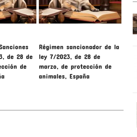
 Sanciones
Régimen sancionador de la
Insp
3, de 28 de
ley 7/2023, de 28 de
la l
ección de
marzo, de protección de
marz
ña
animales, España
anim