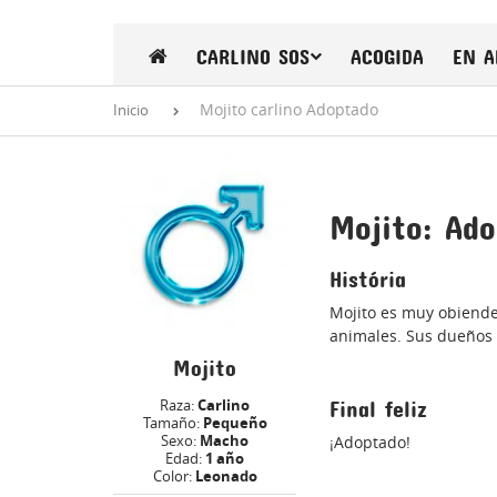
CARLINO SOS
ACOGIDA
EN A
Mojito carlino Adoptado
Inicio
Mojito: Ad
História
Mojito es muy obienden
animales. Sus dueños
Mojito
Raza:
Carlino
Final feliz
Tamaño:
Pequeño
Sexo:
Macho
¡Adoptado!
Edad:
1 año
Color:
Leonado