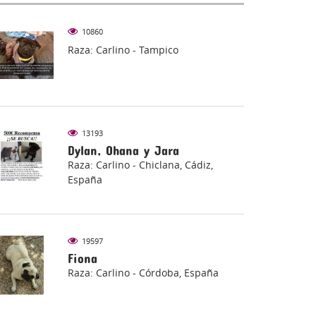
10860
Raza: Carlino - Tampico
ección y vigilancia de
Empleo de animales 
ey 7/2023, de 28 de
actividades culturale
13193
Dylan, Ohana y Jara
o, de protección de
festivas de la ley 7/2
Raza: Carlino - Chiclana, Cádiz,
ales, España
de 28 de marzo, de
España
protección de animal
España
19597
Fiona
Raza: Carlino - Córdoba, España