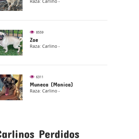
Raza: Carlino -
8559
Zoe
Raza: Carlino -
6311
Muneca (Monica)
Raza: Carlino -
AL
LEYES DE PROTECCIÓN ANIMAL
Carlinos Perdidos