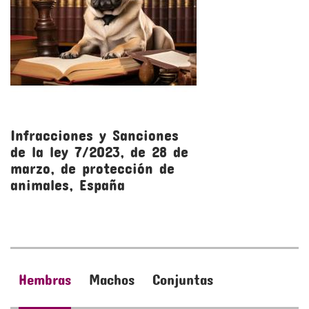
Infracciones y Sanciones
R
de la ley 7/2023, de 28 de
l
marzo, de protección de
m
animales, España
a
Hembras
Machos
Conjuntas