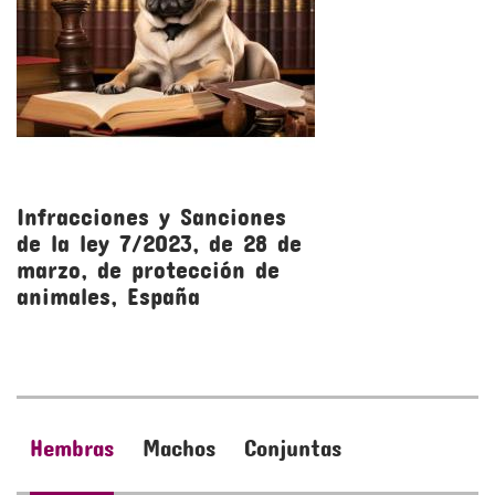
Infracciones y Sanciones
R
de la ley 7/2023, de 28 de
l
marzo, de protección de
m
animales, España
a
Hembras
Machos
Conjuntas