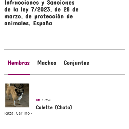
Infracciones y Sanciones
R
de la ley 7/2023, de 28 de
l
marzo, de protección de
m
animales, España
a
Hembras
Machos
Conjuntas
15259
Colette (Chata)
Raza: Carlino -