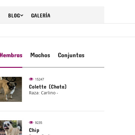
A
BLOG
GALERÍA
Hembras
Machos
Conjuntas
15247
Colette (Chata)
Raza: Carlino -
9235
Chip