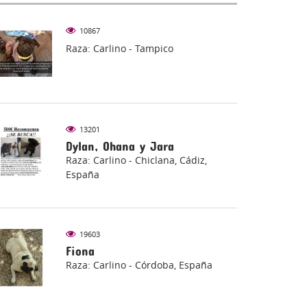
10867
Raza: Carlino - Tampico
13201
Dylan, Ohana y Jara
Raza: Carlino - Chiclana, Cádiz,
España
AL
LEYES DE PROTECCIÓN ANIMAL
19603
Fiona
Raza: Carlino - Córdoba, España