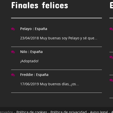
Finales felices
Pelayo
:
España
23/04/2018 Muy buenas soy Pelayo y sé que...
Nilo
:
España
¡Adoptado!
Freddie
:
España
17/06/2019 Muy buenos días, ¿os...
servados -
Política de cookies
-
Política de privacidad
-
Aviso legal
-
A