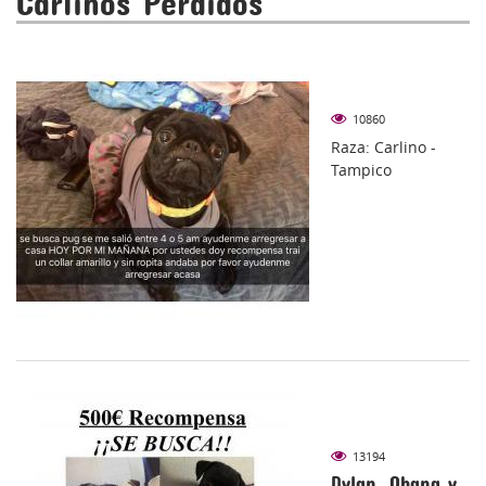
Carlinos Perdidos
10860
Raza: Carlino -
Tampico
13194
Dylan, Ohana y