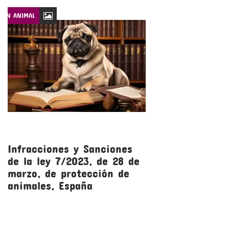
CIÓN ANIMAL
LEYES DE PROTECCIÓN
Infracciones y Sanciones
R
de la ley 7/2023, de 28 de
l
marzo, de protección de
m
animales, España
a