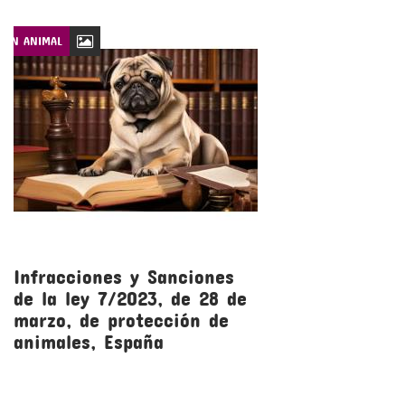
CIÓN ANIMAL
LEYES DE PROTECCIÓN
Infracciones y Sanciones
R
de la ley 7/2023, de 28 de
l
marzo, de protección de
m
animales, España
a