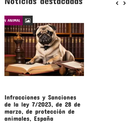
Noticias destacadas
CIÓN ANIMAL
LEYES DE PROTECCIÓN
Infracciones y Sanciones
R
de la ley 7/2023, de 28 de
l
marzo, de protección de
m
animales, España
a