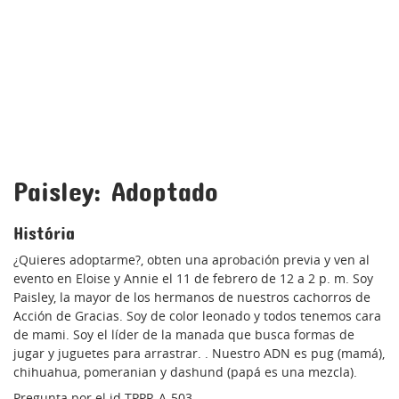
Paisley: Adoptado
História
¿Quieres adoptarme?, obten una aprobación previa y ven al
evento en Eloise y Annie el 11 de febrero de 12 a 2 p. m. Soy
Paisley, la mayor de los hermanos de nuestros cachorros de
Acción de Gracias. Soy de color leonado y todos tenemos cara
de mami. Soy el líder de la manada que busca formas de
jugar y juguetes para arrastrar. . Nuestro ADN es pug (mamá),
chihuahua, pomeranian y dashund (papá es una mezcla).
Pregunta por el id TPPR-A-503